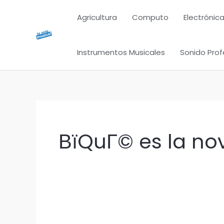
Ir
Agricultura
Computo
Electrónica
al
contenido
Instrumentos Musicales
Sonido Prof
ВїQuГ© es la no