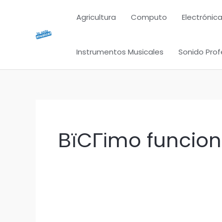
Ir
Agricultura
Computo
Electrónica
al
contenido
Instrumentos Musicales
Sonido Prof
ВїCГіmo funciona