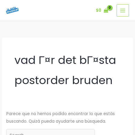
Ir
$
0
al
contenido
vad Г¤r det bГ¤sta
postorder bruden
Parece que no hemos podido encontrar lo que estás
buscando. Quizá pueda ayudarte una búsqueda.
Buscar