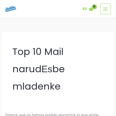
Ir
$
0
al
contenido
Top 10 Mail
narudЕѕbe
mladenke
Parece que no hemos podido encontrar lo que estás