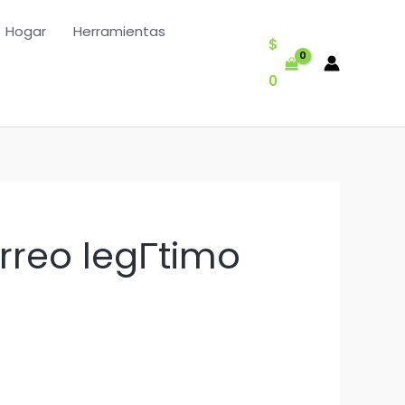
Hogar
Herramientas
$
0
rreo legГ­timo