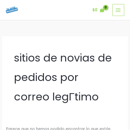
Ir
$
0
al
contenido
sitios de novias de
pedidos por
correo legГ­timo
Parece que no hemos podido encontrar lo que estás