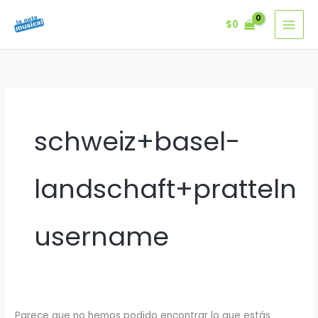
Ir
$
0
al
contenido
schweiz+basel-
landschaft+pratteln
username
Parece que no hemos podido encontrar lo que estás