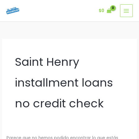
Ir
$
0
al
contenido
Saint Henry
installment loans
no credit check
Parece que no hemos podido encontrar lo que estás