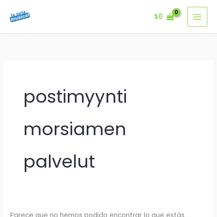
Ir
$
0
al
contenido
postimyynti
morsiamen
palvelut
Parece que no hemos podido encontrar lo que estás