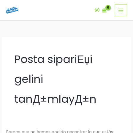
Ir
$
0
al
contenido
Posta sipariЕџi
gelini
tanД±mlayД±n
Parece que no hemos podido encontrar lo que estás