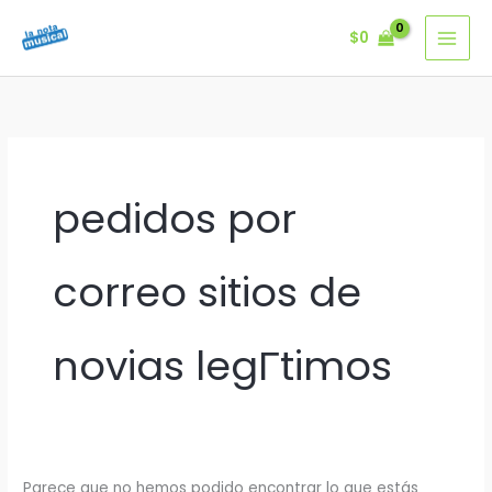
Ir
$
0
al
contenido
pedidos por
correo sitios de
novias legГ­timos
Parece que no hemos podido encontrar lo que estás