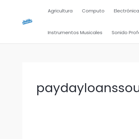
Ir
Agricultura
Computo
Electrónica
al
contenido
Instrumentos Musicales
Sonido Prof
paydayloanssout