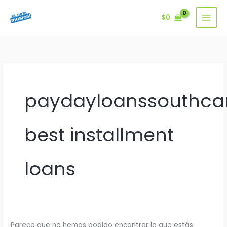
Ir
$
0
al
contenido
paydayloanssouthcar
best installment
loans
Parece que no hemos podido encontrar lo que estás