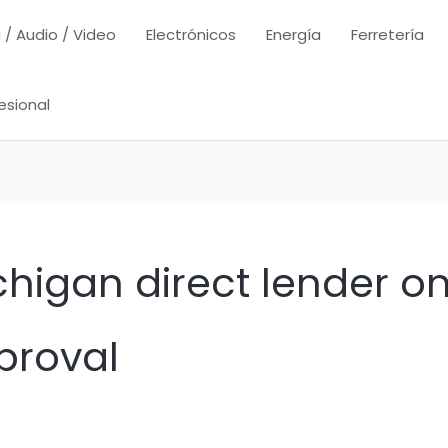
 / Audio / Video
Electrónicos
Energía
Ferretería
esional
igan direct lender onl
proval