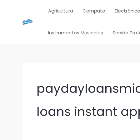
Ir
Agricultura
Computo
Electrónica
al
contenido
Instrumentos Musicales
Sonido Prof
paydayloansmich
loans instant ap