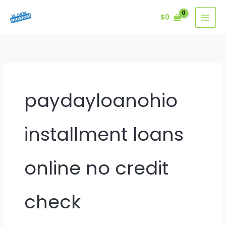
Ir
$
0
al
contenido
paydayloanohio
installment loans
online no credit
check