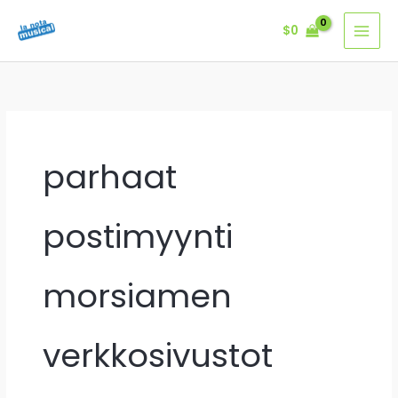
Ir
$
0
al
contenido
parhaat
postimyynti
morsiamen
verkkosivustot