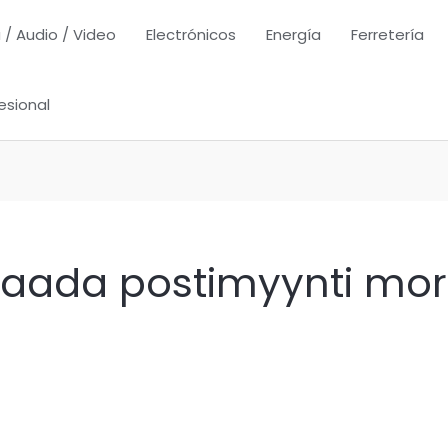
 / Audio / Video
Electrónicos
Energía
Ferretería
esional
 saada postimyynti mo