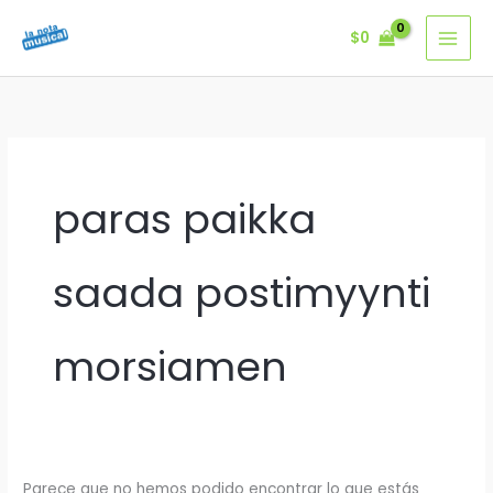
Ir
$
0
al
contenido
paras paikka
saada postimyynti
morsiamen
Parece que no hemos podido encontrar lo que estás