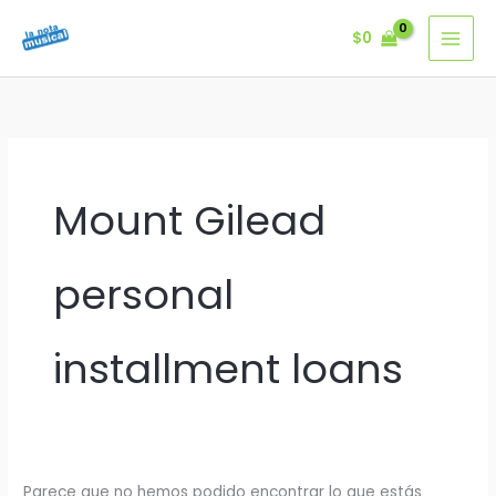
Ir
$
0
al
contenido
Mount Gilead
personal
installment loans
Parece que no hemos podido encontrar lo que estás