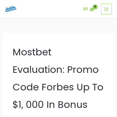
Ir
$
0
al
contenido
Mostbet
Evaluation: Promo
Code Forbes Up To
$1, 000 In Bonus