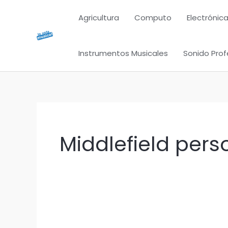
Ir
Agricultura
Computo
Electrónica
al
contenido
Instrumentos Musicales
Sonido Prof
Middlefield pers