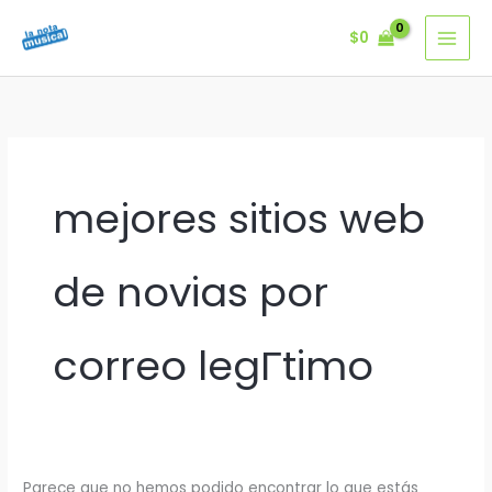
Ir
$
0
al
contenido
mejores sitios web
de novias por
correo legГ­timo
Parece que no hemos podido encontrar lo que estás