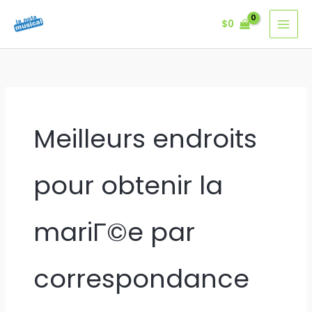
Ir
$
0
al
contenido
Meilleurs endroits
pour obtenir la
mariГ©e par
correspondance