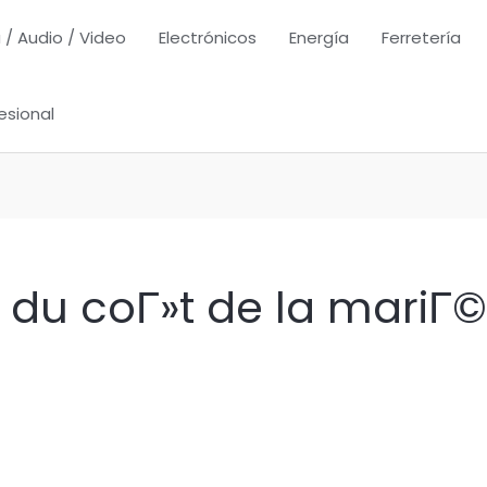
 / Audio / Video
Electrónicos
Energía
Ferretería
esional
e du coГ»t de la mariГ