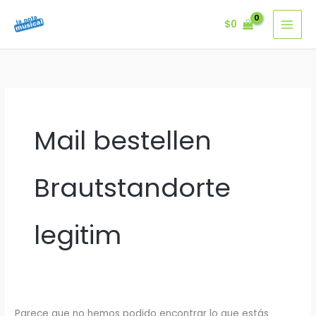
Ir
$
0
al
contenido
Mail bestellen
Brautstandorte
legitim
Parece que no hemos podido encontrar lo que estás