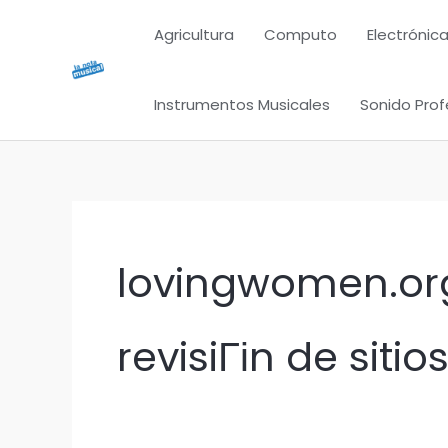
Ir
Agricultura
Computo
Electrónica
al
contenido
Instrumentos Musicales
Sonido Prof
lovingwomen.org
revisiГіn de siti