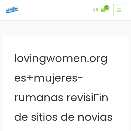
Ir
$
0
al
contenido
lovingwomen.org
es+mujeres-
rumanas revisiГіn
de sitios de novias