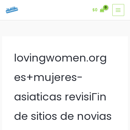
Ir
$
0
al
contenido
lovingwomen.org
es+mujeres-
asiaticas revisiГіn
de sitios de novias