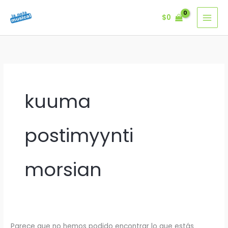
Ir
$
0
al
contenido
kuuma
postimyynti
morsian
Parece que no hemos podido encontrar lo que estás