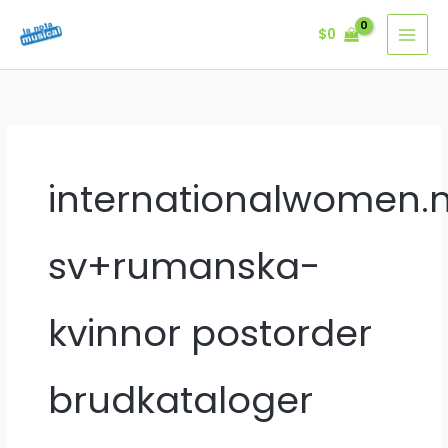
Ir
$
0
al
contenido
internationalwomen.
sv+rumanska-
kvinnor postorder
brudkataloger