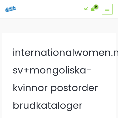
Ir
$
0
al
contenido
internationalwomen.
sv+mongoliska-
kvinnor postorder
brudkataloger