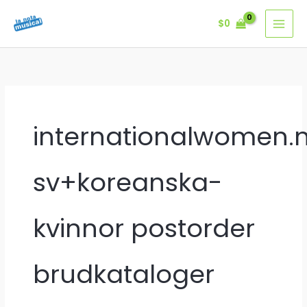
Ir
$
0
al
contenido
internationalwomen.
sv+koreanska-
kvinnor postorder
brudkataloger