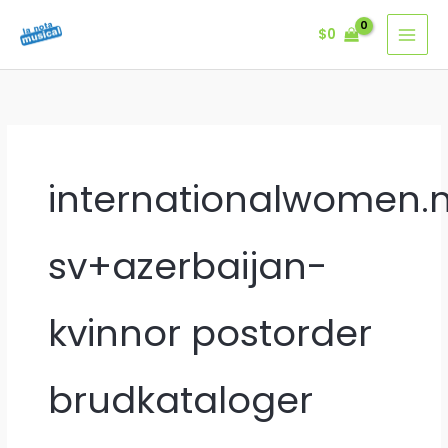
Ir
$
0
al
contenido
internationalwomen.
sv+azerbaijan-
kvinnor postorder
brudkataloger