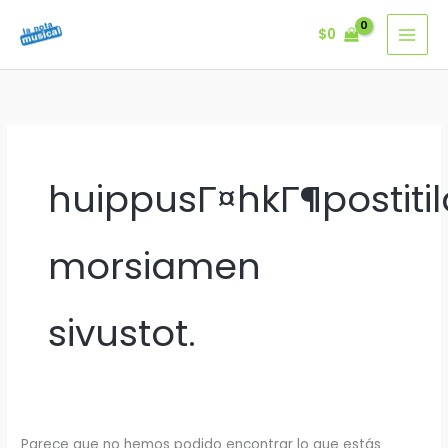
Ir
$
0
al
contenido
huippusГ¤hkГ¶postiti
morsiamen
sivustot.
Parece que no hemos podido encontrar lo que estás