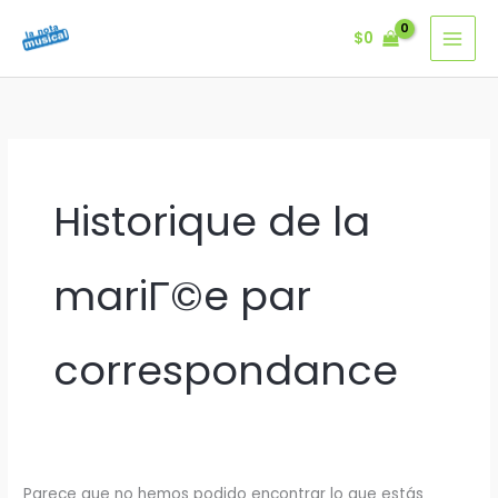
Ir
$
0
al
contenido
Historique de la
mariГ©e par
correspondance
Parece que no hemos podido encontrar lo que estás