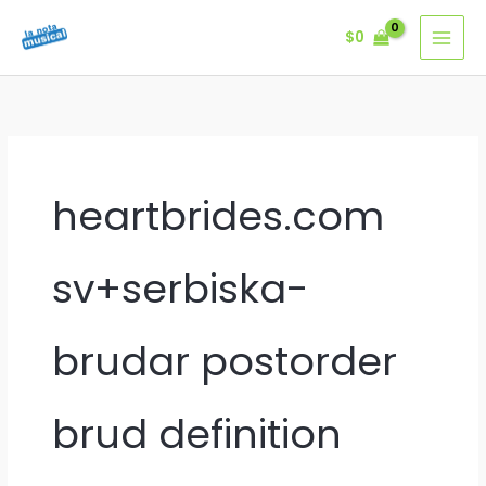
Ir
$
0
al
contenido
heartbrides.com
sv+serbiska-
brudar postorder
brud definition