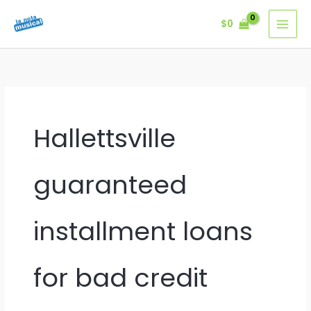
Ir
$
0
al
contenido
Hallettsville
guaranteed
installment loans
for bad credit