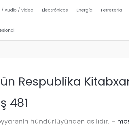
 / Audio / Video
Electrónicos
Energía
Ferretería
esional
üçün Respublika Kitabx
üş 481
əyyarənin hündürlüyündən asılıdır. –
mos