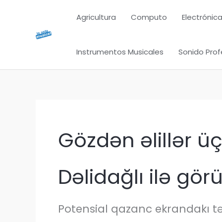
Ir
Agricultura
Computo
Electrónica
al
contenido
Instrumentos Musicales
Sonido Prof
Gözdən əlillər 
Dəlidağlı ilə gör
Potensial qazanc ekrandakı t