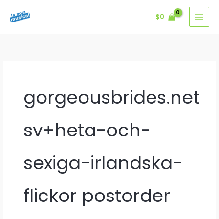
Ir
$
0
al
contenido
gorgeousbrides.net
sv+heta-och-
sexiga-irlandska-
flickor postorder