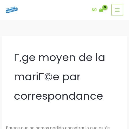
Ir
$
0
al
contenido
Г‚ge moyen de la
mariГ©e par
correspondance
Parece que no hemos podido encontrar lo que estás