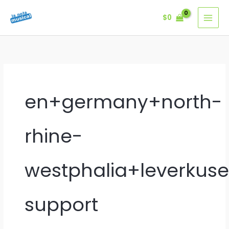
Ir
$
0
al
contenido
en+germany+north-
rhine-
westphalia+leverkus
support