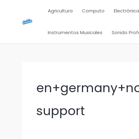
Ir
Agricultura
Computo
Electrónica
al
contenido
Instrumentos Musicales
Sonido Prof
en+germany+nor
support