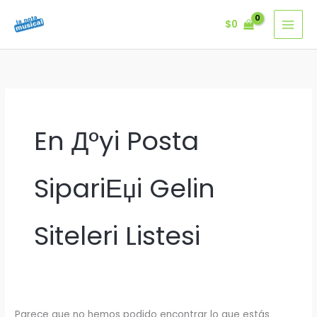
Ir
$
0
al
contenido
En Д°yi Posta
SipariЕџi Gelin
Siteleri Listesi
Parece que no hemos podido encontrar lo que estás