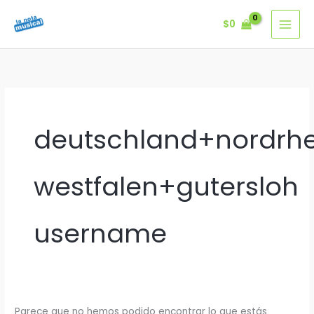
Ir
$
0
al
contenido
deutschland+nordrhe
westfalen+gutersloh
username
Parece que no hemos podido encontrar lo que estás