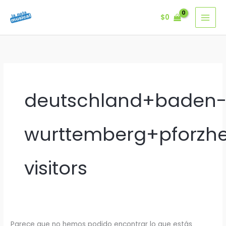
Ir
$
0
al
contenido
deutschland+baden
wurttemberg+pforzh
visitors
Parece que no hemos podido encontrar lo que estás