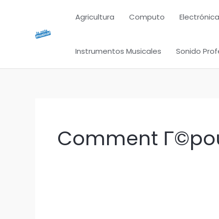
Ir
Agricultura
Computo
Electrónica
al
contenido
Instrumentos Musicales
Sonido Prof
Comment Г©pous