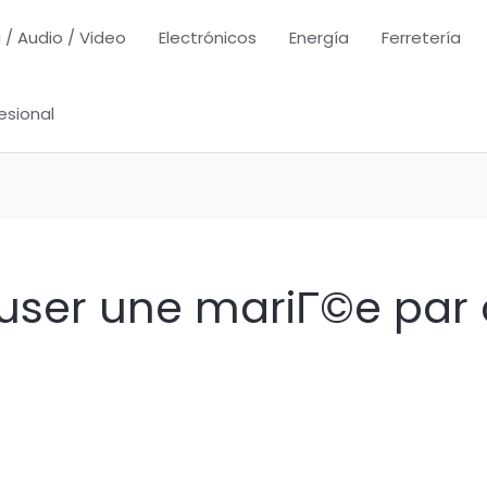
 / Audio / Video
Electrónicos
Energía
Ferretería
esional
er une mariГ©e par 