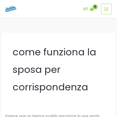
Ir
$
0
al
contenido
come funziona la
sposa per
corrispondenza
Parece que no hemos podido encontrar lo que estás