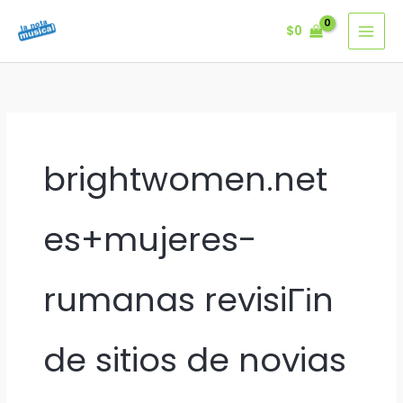
Ir
$
0
al
contenido
brightwomen.net
es+mujeres-
rumanas revisiГіn
de sitios de novias