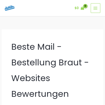
Ir
$
0
al
contenido
Beste Mail -
Bestellung Braut -
Websites
Bewertungen