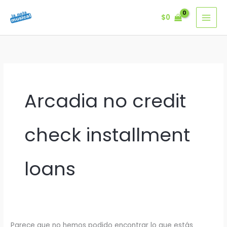
Ir
$
0
al
contenido
Arcadia no credit
check installment
loans
Parece que no hemos podido encontrar lo que estás